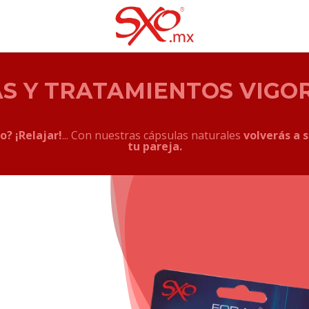
S Y TRATAMIENTOS VIGO
do? ¡Relajar!
... Con nuestras cápsulas naturales
volverás a s
tu pareja.
l