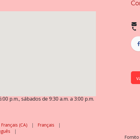
Co
v
6:00 p.m., sábados de 9:30 a.m. a 3:00 p.m.
Français (CA)
|
Français
|
uguês
|
Fornito