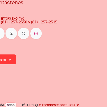
ntáctenos
info@sxo.mx
(81) 1257-2550 y (81) 1257-2515
acante
 da
- Il n° 1 tra gli
e-commerce open source