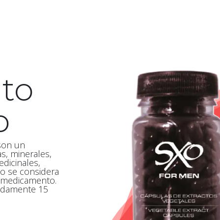
to
o
 son un
s, minerales,
edicinales,
to se considera
 medicamento.
adamente 15