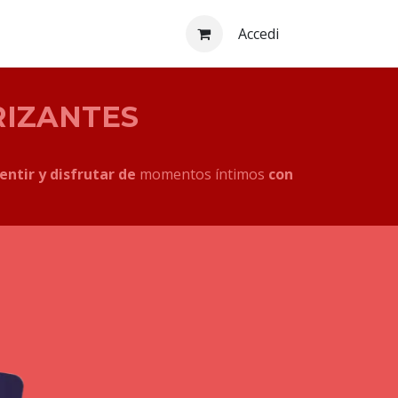
Accedi
RIZANTES
entir y disfrutar de
momentos íntimos
con