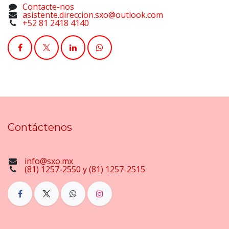
Contacte-nos
asistente.direccion.sxo@outlook.com
+52 81 2418 4140
Contáctenos
info@sxo.mx
(81) 1257-2550 y (81) 1257-2515