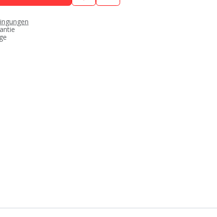
dingungen
antie
age