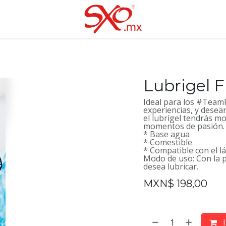
Lubrigel F
Ideal para los #TeamF
experiencias, y desea
el lubrigel tendrás 
momentos de pasión.
* Base agua
* Comestible
* Compatible con el lá
Modo de uso: Con la p
desea lubricar.
MXN$
198,00
I