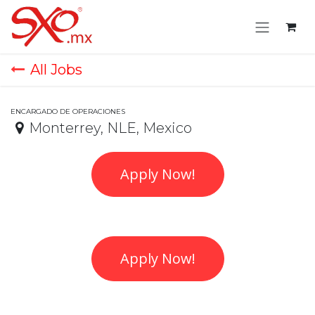
Skip to Content
All Jobs
ENCARGADO DE OPERACIONES
Monterrey
,
NLE
,
Mexico
Apply Now!
Apply Now!