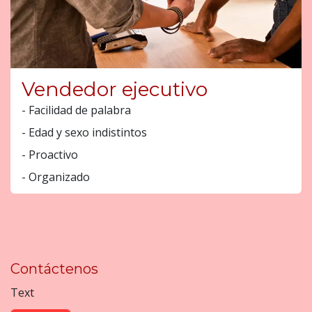
Vendedor ejecutivo
- Facilidad de palabra
- Edad y sexo indistintos
- Proactivo
- Organizado
Contáctenos
Text