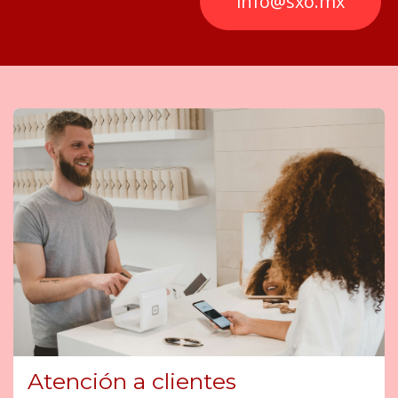
info@sxo.mx
Atención a clientes