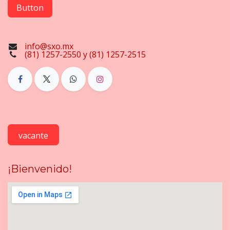
Button
info@sxo.mx
(81) 1257-2550 y (81) 1257-2515
vacante
¡Bienvenido!