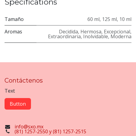
Specifications
Tamaño
60 ml
,
125 ml
,
10 ml
Aromas
Decidida
,
Hermosa
,
Excepcional
,
Extraordinaria
,
Inolvidable
,
Moderna
Contáctenos
Text
Button
info@sxo.mx
(81) 1257-2550 y (81) 1257-2515