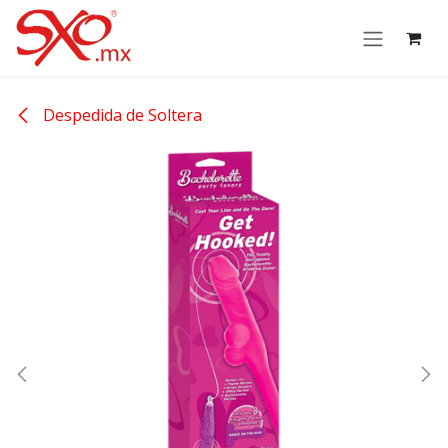
Skip to Content
Despedida de Soltera