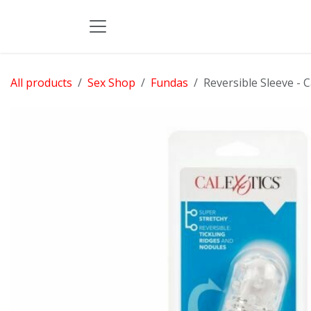
Skip to Content
All products
Sex Shop
Fundas
Reversible Sleeve - C