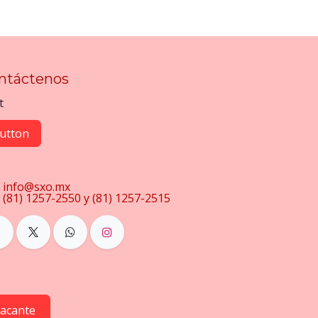
ntáctenos
t
utton
info@sxo.mx
(81) 1257-2550 y (81) 1257-2515
vacante