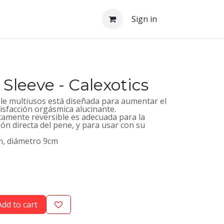
Sign in
 Sleeve - Calexotics
le multiusos está diseñada para aumentar el
tisfacción orgásmica alucinante.
tamente reversible es adecuada para la
ión directa del pene, y para usar con su
m, diámetro 9cm
dd to cart