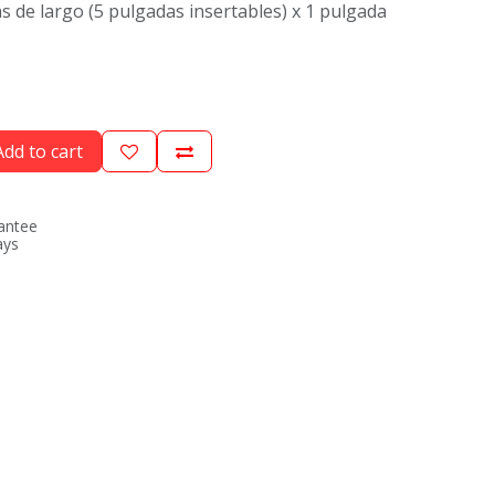
s de largo (5 pulgadas insertables) x 1 pulgada
dd to cart
antee
ays