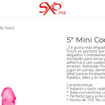
lly Yours
5" Mini Co
¿Te gusta más delgado
Yours es perfecto par
delgados. Cómodament
esculpido para verse y
adherirá a casi cualqu
arneses. Naturally Yo
jugar en pareja, pene
ideal para principian
ftalatos, látex y es fác
Caracteristicas:
* Aspecto y tacto reali
* Base con ventosa, c
* Perfecto para princ
* Hecho de TPE. No con