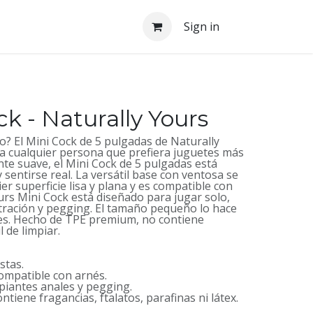
Sign in
ck - Naturally Yours
? El Mini Cock de 5 pulgadas de Naturally
a cualquier persona que prefiera juguetes más
e suave, el Mini Cock de 5 pulgadas está
 sentirse real. La versátil base con ventosa se
ier superficie lisa y plana y es compatible con
urs Mini Cock está diseñado para jugar solo,
tración y pegging. El tamaño pequeño lo hace
tes. Hecho de TPE premium, no contiene
il de limpiar.
stas.
ompatible con arnés.
ipiantes anales y pegging.
tiene fragancias, ftalatos, parafinas ni látex.