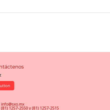
ntáctenos
t
utton
info@sxo.mx
(81) 1257-2550 y (81) 1257-2515